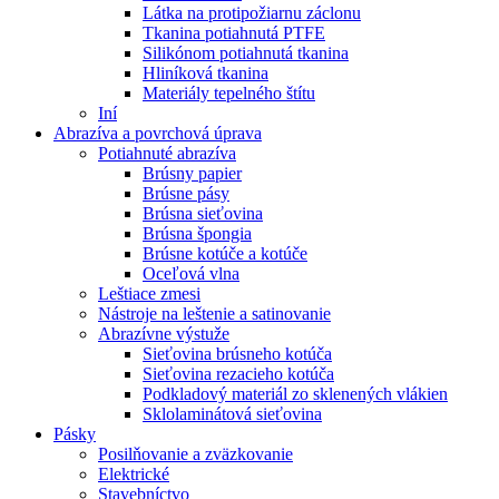
Látka na protipožiarnu záclonu
Tkanina potiahnutá PTFE
Silikónom potiahnutá tkanina
Hliníková tkanina
Materiály tepelného štítu
Iní
Abrazíva a povrchová úprava
Potiahnuté abrazíva
Brúsny papier
Brúsne pásy
Brúsna sieťovina
Brúsna špongia
Brúsne kotúče a kotúče
Oceľová vlna
Leštiace zmesi
Nástroje na leštenie a satinovanie
Abrazívne výstuže
Sieťovina brúsneho kotúča
Sieťovina rezacieho kotúča
Podkladový materiál zo sklenených vlákien
Sklolaminátová sieťovina
Pásky
Posilňovanie a zväzkovanie
Elektrické
Stavebníctvo