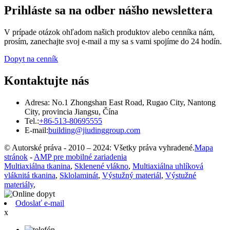
Prihláste sa na odber nášho newslettera
V prípade otázok ohľadom našich produktov alebo cenníka nám,
prosím, zanechajte svoj e-mail a my sa s vami spojíme do 24 hodín.
Dopyt na cenník
Kontaktujte nás
Adresa: No.1 Zhongshan East Road, Rugao City, Nantong
City, provincia Jiangsu, Čína
Tel.:
+86-513-80695555
E-mail:
building@jiudinggroup.com
© Autorské práva - 2010 – 2024: Všetky práva vyhradené.
Mapa
stránok
-
AMP pre mobilné zariadenia
Multiaxiálna tkanina
,
Sklenené vlákno
,
Multiaxiálna uhlíková
vláknitá tkanina
,
Sklolaminát
,
Výstužný materiál
,
Výstužné
materiály
,
Odoslať e-mail
x