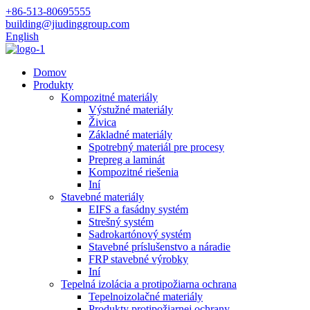
+86-513-80695555
building@jiudinggroup.com
English
Domov
Produkty
Kompozitné materiály
Výstužné materiály
Živica
Základné materiály
Spotrebný materiál pre procesy
Prepreg a laminát
Kompozitné riešenia
Iní
Stavebné materiály
EIFS a fasádny systém
Strešný systém
Sadrokartónový systém
Stavebné príslušenstvo a náradie
FRP stavebné výrobky
Iní
Tepelná izolácia a protipožiarna ochrana
Tepelnoizolačné materiály
Produkty protipožiarnej ochrany