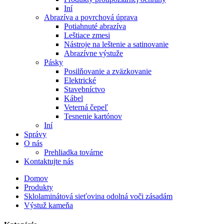
Iní
Abrazíva a povrchová úprava
Potiahnuté abrazíva
Leštiace zmesi
Nástroje na leštenie a satinovanie
Abrazívne výstuže
Pásky
Posilňovanie a zväzkovanie
Elektrické
Stavebníctvo
Kábel
Veterná čepeľ
Tesnenie kartónov
Iní
Správy
O nás
Prehliadka továrne
Kontaktujte nás
Domov
Produkty
Sklolaminátová sieťovina odolná voči zásadám
Výstuž kameňa