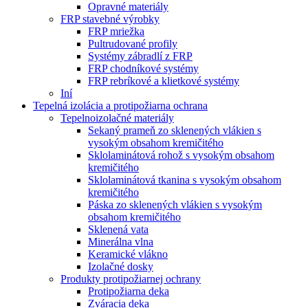
Opravné materiály
FRP stavebné výrobky
FRP mriežka
Pultrudované profily
Systémy zábradlí z FRP
FRP chodníkové systémy
FRP rebríkové a klietkové systémy
Iní
Tepelná izolácia a protipožiarna ochrana
Tepelnoizolačné materiály
Sekaný prameň zo sklenených vlákien s
vysokým obsahom kremičitého
Sklolaminátová rohož s vysokým obsahom
kremičitého
Sklolaminátová tkanina s vysokým obsahom
kremičitého
Páska zo sklenených vlákien s vysokým
obsahom kremičitého
Sklenená vata
Minerálna vlna
Keramické vlákno
Izolačné dosky
Produkty protipožiarnej ochrany
Protipožiarna deka
Zváracia deka