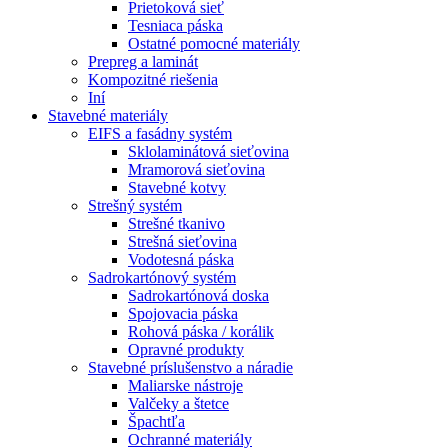
Prietoková sieť
Tesniaca páska
Ostatné pomocné materiály
Prepreg a laminát
Kompozitné riešenia
Iní
Stavebné materiály
EIFS a fasádny systém
Sklolaminátová sieťovina
Mramorová sieťovina
Stavebné kotvy
Strešný systém
Strešné tkanivo
Strešná sieťovina
Vodotesná páska
Sadrokartónový systém
Sadrokartónová doska
Spojovacia páska
Rohová páska / korálik
Opravné produkty
Stavebné príslušenstvo a náradie
Maliarske nástroje
Valčeky a štetce
Špachtľa
Ochranné materiály