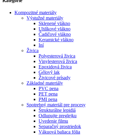
Kategórie
Kompozitné materiály
Výstužné materiály
Sklenené vlákno
Uhlíkové vlákno
Čadičové vlákno
Keramické vlákno
Iní
Živica
Polyesterová živica
Vinylesterová živica
Epoxidová živica
Gélový lak
Živicové prísady
Základné materiály
PVC pena
PET pena
PMI pena
Spotrebný materiál pre procesy
Štrukturálne lepidlá
Odlupujte preglejku
Uvedenie filmu
Separačný prostriedok
Vákuová baliaca fólia