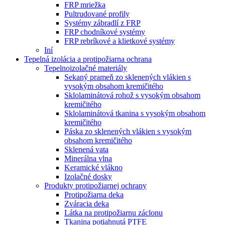
FRP mriežka
Pultrudované profily
Systémy zábradlí z FRP
FRP chodníkové systémy
FRP rebríkové a klietkové systémy
Iní
Tepelná izolácia a protipožiarna ochrana
Tepelnoizolačné materiály
Sekaný prameň zo sklenených vlákien s
vysokým obsahom kremičitého
Sklolaminátová rohož s vysokým obsahom
kremičitého
Sklolaminátová tkanina s vysokým obsahom
kremičitého
Páska zo sklenených vlákien s vysokým
obsahom kremičitého
Sklenená vata
Minerálna vlna
Keramické vlákno
Izolačné dosky
Produkty protipožiarnej ochrany
Protipožiarna deka
Zváracia deka
Látka na protipožiarnu záclonu
Tkanina potiahnutá PTFE