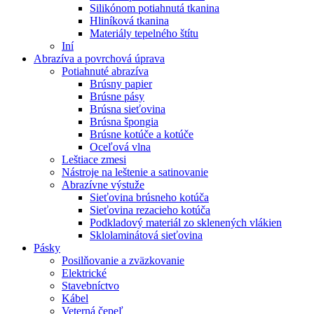
Silikónom potiahnutá tkanina
Hliníková tkanina
Materiály tepelného štítu
Iní
Abrazíva a povrchová úprava
Potiahnuté abrazíva
Brúsny papier
Brúsne pásy
Brúsna sieťovina
Brúsna špongia
Brúsne kotúče a kotúče
Oceľová vlna
Leštiace zmesi
Nástroje na leštenie a satinovanie
Abrazívne výstuže
Sieťovina brúsneho kotúča
Sieťovina rezacieho kotúča
Podkladový materiál zo sklenených vlákien
Sklolaminátová sieťovina
Pásky
Posilňovanie a zväzkovanie
Elektrické
Stavebníctvo
Kábel
Veterná čepeľ