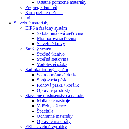
Ostatné pomocné materiály
Prepreg a laminát
Kompozitné riešenia
Iní
Stavebné materiály
EIFS a fasádny systém
Sklolaminátová sieťovina
Mramorová sieťovina
Stavebné kotvy
Strešný systém
Strešné tkanivo
Strešná sieťovina
Vodotesná páska
Sadrokartónový systém
Sadrokartónová doska
Spojovacia páska
Rohová páska / korálik
Opravné produkty
Stavebné príslušenstvo a náradie
Maliarske nástroje
Valčeky a štetce
Špachtľa
Ochranné materiály
Opravné materiály
FRP stavebné výrobky