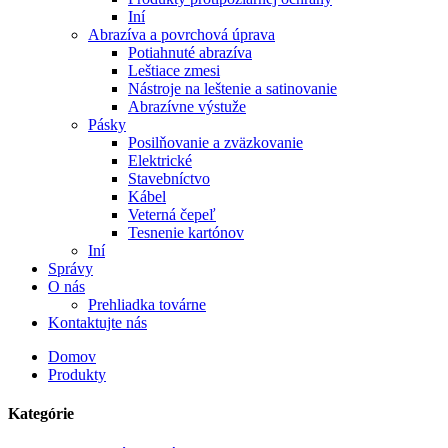
Iní
Abrazíva a povrchová úprava
Potiahnuté abrazíva
Leštiace zmesi
Nástroje na leštenie a satinovanie
Abrazívne výstuže
Pásky
Posilňovanie a zväzkovanie
Elektrické
Stavebníctvo
Kábel
Veterná čepeľ
Tesnenie kartónov
Iní
Správy
O nás
Prehliadka továrne
Kontaktujte nás
Domov
Produkty
Kategórie