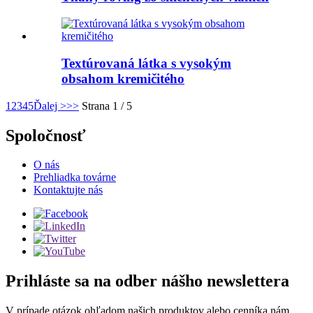
Textúrovaná látka s vysokým
obsahom kremičitého
1
2
3
4
5
Ďalej >
>>
Strana 1 / 5
Spoločnosť
O nás
Prehliadka továrne
Kontaktujte nás
Prihláste sa na odber nášho newslettera
V prípade otázok ohľadom našich produktov alebo cenníka nám,