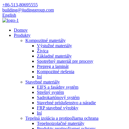
+86-513-80695555
building@jiudinggroup.com
English
Domov
Produkty
Kompozitné materiály
Výstužné materiály
Živica
Základné materiály
Spotrebný materiál pre procesy
Prepreg a laminát
Kompozitné riešenia
Iní
Stavebné materiály
EIFS a fasádny systém
Strešný systém
Sadrokartónový systém
Stavebné príslušenstvo a náradie
FRP stavebné výrobky
Iní
Tepelná izolácia a protipožiarna ochrana
Tepelnoizolačné materiály
Produkty protipožiarnej ochrany