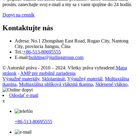
prosím, zanechajte svoj e-mail a my sa s vami spojíme do 24 hodín.
Dopyt na cenník
Kontaktujte nás
Adresa: No.1 Zhongshan East Road, Rugao City, Nantong
City, provincia Jiangsu, Čína
Tel.:
+86-513-80695555
E-mail:
building@jiudinggroup.com
© Autorské práva - 2010 – 2024: Všetky práva vyhradené.
Mapa
stránok
-
AMP pre mobilné zariadenia
Výstužné materiály
,
Sklolaminát
,
Výstužný materiál
,
Multiaxiálna
tkanina
,
Multiaxiálna uhlíková vláknitá tkanina
,
Sklenené vlákno
,
Odoslať e-mail
x
+86-513-80695555