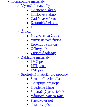
Kompozitné materiály
Výstužné materiály
Sklenené vlákno
Uhlíkové vlákno
Čadičové vlákno
Keramické vlákno
Iní
Živica
Polyesterová živica
Vinylesterová živica
Epoxidová živica
Gélový lak
Živicové prísady
Základné materiály
PVC pena
PET pena
PMI pena
Spotrebný materiál pre procesy
Štrukturálne lepidlá
Odlupujte preglejku
Uvedenie filmu
Separačný prostriedok
Vákuová baliaca fólia
Prietoková sieť
Tesniaca páska