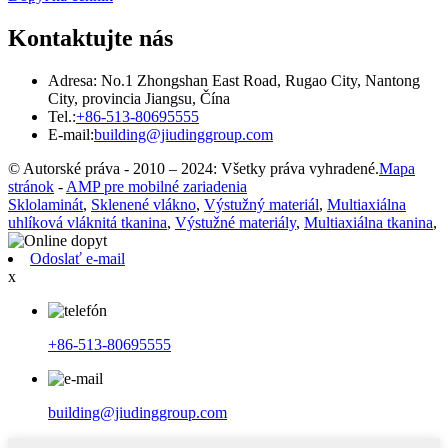
Kontaktujte nás
Adresa: No.1 Zhongshan East Road, Rugao City, Nantong
City, provincia Jiangsu, Čína
Tel.:
+86-513-80695555
E-mail:
building@jiudinggroup.com
© Autorské práva - 2010 – 2024: Všetky práva vyhradené.
Mapa
stránok
-
AMP pre mobilné zariadenia
Sklolaminát
,
Sklenené vlákno
,
Výstužný materiál
,
Multiaxiálna
uhlíková vláknitá tkanina
,
Výstužné materiály
,
Multiaxiálna tkanina
,
Odoslať e-mail
x
+86-513-80695555
building@jiudinggroup.com