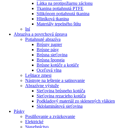
Látka na protipožiarnu záclonu
Tkanina potiahnutá PTFE
Silikónom potiahnutá tkanina
Hliníková tkanina
Materiály tepelného štítu
Iní
Abrazíva a povrchová úprava
Potiahnuté abrazíva
Brúsny papier
Brúsne pásy
Brúsna sieťovina
Brúsna špongia
Brúsne kotúče a kotúče
Oceľová vlna
Leštiace zmesi
Nástroje na leštenie a satinovanie
Abrazívne výstuže
Sieťovina brúsneho kotúča
Sieťovina rezacieho kotúča
Podkladový materiál zo sklenených vlákien
Sklolaminátová sieťovina
Pásky
Posilňovanie a zväzkovanie
Elektrické
Stavebníctvo