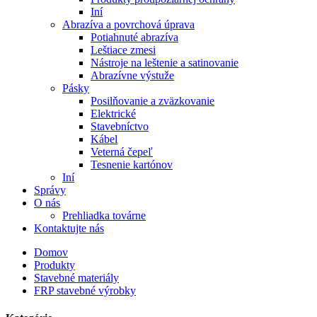
Iní
Abrazíva a povrchová úprava
Potiahnuté abrazíva
Leštiace zmesi
Nástroje na leštenie a satinovanie
Abrazívne výstuže
Pásky
Posilňovanie a zväzkovanie
Elektrické
Stavebníctvo
Kábel
Veterná čepeľ
Tesnenie kartónov
Iní
Správy
O nás
Prehliadka továrne
Kontaktujte nás
Domov
Produkty
Stavebné materiály
FRP stavebné výrobky