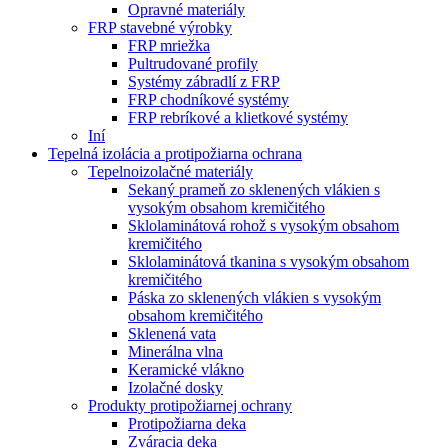
Opravné materiály
FRP stavebné výrobky
FRP mriežka
Pultrudované profily
Systémy zábradlí z FRP
FRP chodníkové systémy
FRP rebríkové a klietkové systémy
Iní
Tepelná izolácia a protipožiarna ochrana
Tepelnoizolačné materiály
Sekaný prameň zo sklenených vlákien s
vysokým obsahom kremičitého
Sklolaminátová rohož s vysokým obsahom
kremičitého
Sklolaminátová tkanina s vysokým obsahom
kremičitého
Páska zo sklenených vlákien s vysokým
obsahom kremičitého
Sklenená vata
Minerálna vlna
Keramické vlákno
Izolačné dosky
Produkty protipožiarnej ochrany
Protipožiarna deka
Zváracia deka