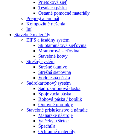
Prietoková sieť
Tesniaca páska
Ostatné pomocné materiály
Prepreg a laminát
Kompozitné riešenia
Iní
Stavebné materiály
EIFS a fasádny systém
Sklolaminátová sieťovina
Mramorová sieťovina
Stavebné kotvy
Strešný systém
Strešné tkanivo
Strešná sieťovina
Vodotesná páska
Sadrokartónový systém
Sadrokartónová doska
Spojovacia páska
Rohová páska / korálik
Opravné produkty
Stavebné príslušenstvo a náradie
Maliarske nástroje
Valčeky a štetce
Špachtľa
Ochranné materiály