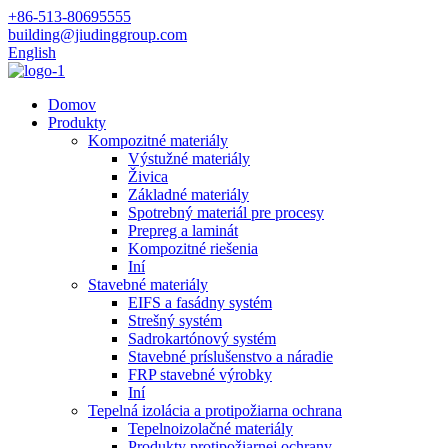
+86-513-80695555
building@jiudinggroup.com
English
Domov
Produkty
Kompozitné materiály
Výstužné materiály
Živica
Základné materiály
Spotrebný materiál pre procesy
Prepreg a laminát
Kompozitné riešenia
Iní
Stavebné materiály
EIFS a fasádny systém
Strešný systém
Sadrokartónový systém
Stavebné príslušenstvo a náradie
FRP stavebné výrobky
Iní
Tepelná izolácia a protipožiarna ochrana
Tepelnoizolačné materiály
Produkty protipožiarnej ochrany