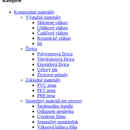
Kategórie
Kompozitné materiály
Výstužné materiály
Sklenené vlákno
Uhlíkové vlákno
Čadičové vlákno
Keramické vlákno
Iní
Živica
Polyesterová živica
Vinylesterová živica
Epoxidová živica
Gélový lak
Živicové prísady
Základné materiály
PVC pena
PET pena
PMI pena
Spotrebný materiál pre procesy
Štrukturálne lepidlá
Odlupujte preglejku
Uvedenie filmu
Separačný prostriedok
Vákuová baliaca fólia