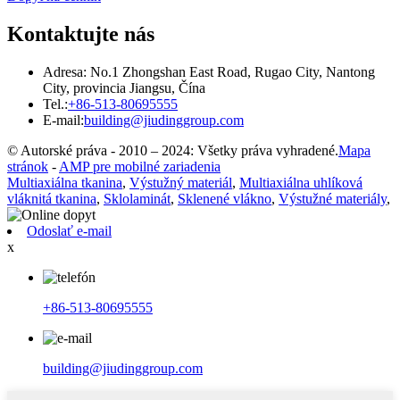
Kontaktujte nás
Adresa: No.1 Zhongshan East Road, Rugao City, Nantong
City, provincia Jiangsu, Čína
Tel.:
+86-513-80695555
E-mail:
building@jiudinggroup.com
© Autorské práva - 2010 – 2024: Všetky práva vyhradené.
Mapa
stránok
-
AMP pre mobilné zariadenia
Multiaxiálna tkanina
,
Výstužný materiál
,
Multiaxiálna uhlíková
vláknitá tkanina
,
Sklolaminát
,
Sklenené vlákno
,
Výstužné materiály
,
Odoslať e-mail
x
+86-513-80695555
building@jiudinggroup.com