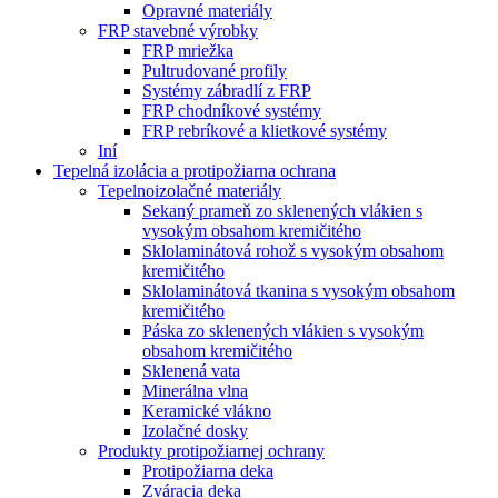
Opravné materiály
FRP stavebné výrobky
FRP mriežka
Pultrudované profily
Systémy zábradlí z FRP
FRP chodníkové systémy
FRP rebríkové a klietkové systémy
Iní
Tepelná izolácia a protipožiarna ochrana
Tepelnoizolačné materiály
Sekaný prameň zo sklenených vlákien s
vysokým obsahom kremičitého
Sklolaminátová rohož s vysokým obsahom
kremičitého
Sklolaminátová tkanina s vysokým obsahom
kremičitého
Páska zo sklenených vlákien s vysokým
obsahom kremičitého
Sklenená vata
Minerálna vlna
Keramické vlákno
Izolačné dosky
Produkty protipožiarnej ochrany
Protipožiarna deka
Zváracia deka