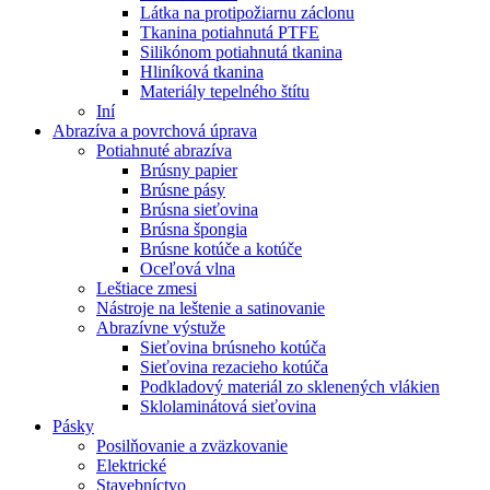
Látka na protipožiarnu záclonu
Tkanina potiahnutá PTFE
Silikónom potiahnutá tkanina
Hliníková tkanina
Materiály tepelného štítu
Iní
Abrazíva a povrchová úprava
Potiahnuté abrazíva
Brúsny papier
Brúsne pásy
Brúsna sieťovina
Brúsna špongia
Brúsne kotúče a kotúče
Oceľová vlna
Leštiace zmesi
Nástroje na leštenie a satinovanie
Abrazívne výstuže
Sieťovina brúsneho kotúča
Sieťovina rezacieho kotúča
Podkladový materiál zo sklenených vlákien
Sklolaminátová sieťovina
Pásky
Posilňovanie a zväzkovanie
Elektrické
Stavebníctvo