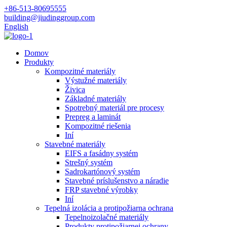
+86-513-80695555
building@jiudinggroup.com
English
Domov
Produkty
Kompozitné materiály
Výstužné materiály
Živica
Základné materiály
Spotrebný materiál pre procesy
Prepreg a laminát
Kompozitné riešenia
Iní
Stavebné materiály
EIFS a fasádny systém
Strešný systém
Sadrokartónový systém
Stavebné príslušenstvo a náradie
FRP stavebné výrobky
Iní
Tepelná izolácia a protipožiarna ochrana
Tepelnoizolačné materiály
Produkty protipožiarnej ochrany