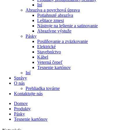
Iní
Abrazíva a povrchová úprava
Potiahnuté abrazíva
Leštiace zmesi
Nástroje na leštenie a satinovanie
Abrazívne výstuže
Pásky
Posilňovanie a zväzkovanie
Elektrické
Stavebníctvo
Kábel
Veterná čepeľ
Tesnenie kartónov
Iní
Správy
O nás
Prehliadka továrne
Kontaktujte nás
Domov
Produkty
Pásky
Tesnenie kartónov