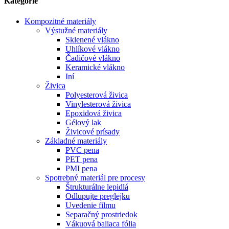
Kategórie
Kompozitné materiály
Výstužné materiály
Sklenené vlákno
Uhlíkové vlákno
Čadičové vlákno
Keramické vlákno
Iní
Živica
Polyesterová živica
Vinylesterová živica
Epoxidová živica
Gélový lak
Živicové prísady
Základné materiály
PVC pena
PET pena
PMI pena
Spotrebný materiál pre procesy
Štrukturálne lepidlá
Odlupujte preglejku
Uvedenie filmu
Separačný prostriedok
Vákuová baliaca fólia