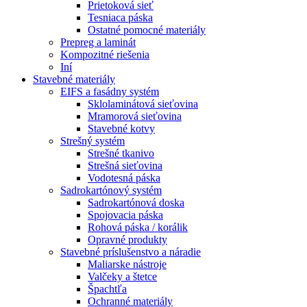
Prietoková sieť
Tesniaca páska
Ostatné pomocné materiály
Prepreg a laminát
Kompozitné riešenia
Iní
Stavebné materiály
EIFS a fasádny systém
Sklolaminátová sieťovina
Mramorová sieťovina
Stavebné kotvy
Strešný systém
Strešné tkanivo
Strešná sieťovina
Vodotesná páska
Sadrokartónový systém
Sadrokartónová doska
Spojovacia páska
Rohová páska / korálik
Opravné produkty
Stavebné príslušenstvo a náradie
Maliarske nástroje
Valčeky a štetce
Špachtľa
Ochranné materiály