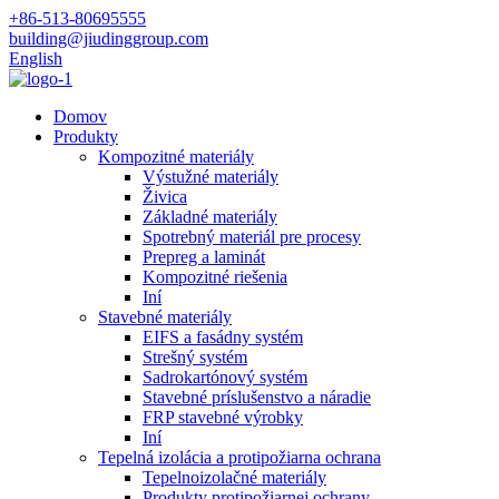
+86-513-80695555
building@jiudinggroup.com
English
Domov
Produkty
Kompozitné materiály
Výstužné materiály
Živica
Základné materiály
Spotrebný materiál pre procesy
Prepreg a laminát
Kompozitné riešenia
Iní
Stavebné materiály
EIFS a fasádny systém
Strešný systém
Sadrokartónový systém
Stavebné príslušenstvo a náradie
FRP stavebné výrobky
Iní
Tepelná izolácia a protipožiarna ochrana
Tepelnoizolačné materiály
Produkty protipožiarnej ochrany