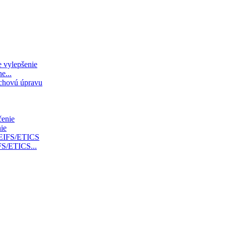
e...
ie
FS/ETICS...