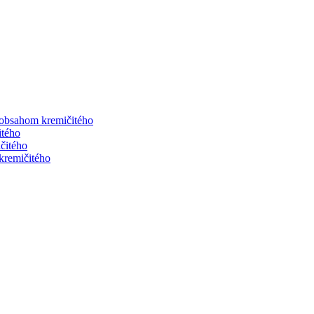
 obsahom kremičitého
itého
čitého
kremičitého