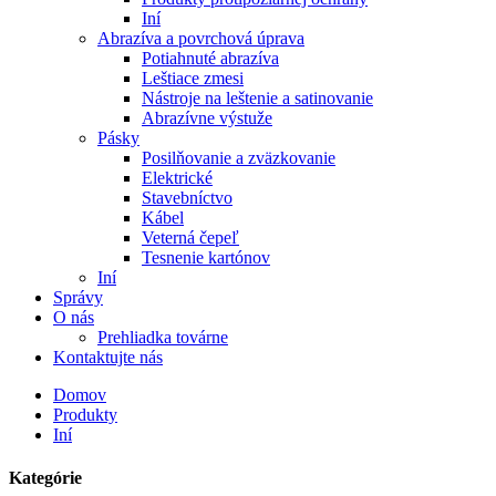
Iní
Abrazíva a povrchová úprava
Potiahnuté abrazíva
Leštiace zmesi
Nástroje na leštenie a satinovanie
Abrazívne výstuže
Pásky
Posilňovanie a zväzkovanie
Elektrické
Stavebníctvo
Kábel
Veterná čepeľ
Tesnenie kartónov
Iní
Správy
O nás
Prehliadka továrne
Kontaktujte nás
Domov
Produkty
Iní
Kategórie