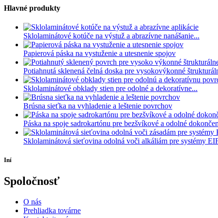
Hlavné produkty
Sklolaminátové kotúče na výstuž a abrazívne nanášanie...
Papierová páska na vystuženie a utesnenie spojov
Potiahnutá sklenená čelná doska pre vysokovýkonné štrukturáln
Sklolaminátové obklady stien pre odolné a dekoratívne...
Brúsna sieťka na vyhladenie a leštenie povrchov
Páska na spoje sadrokartónu pre bezšvíkové a odolné dokončen
Sklolaminátová sieťovina odolná voči alkáliám pre systémy EI
Iní
Spoločnosť
O nás
Prehliadka továrne