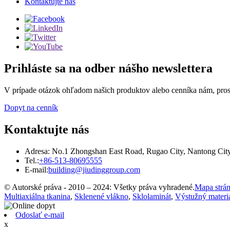
Kontaktujte nás
Prihláste sa na odber nášho newslettera
V prípade otázok ohľadom našich produktov alebo cenníka nám, prosí
Dopyt na cenník
Kontaktujte nás
Adresa: No.1 Zhongshan East Road, Rugao City, Nantong City,
Tel.:
+86-513-80695555
E-mail:
building@jiudinggroup.com
© Autorské práva - 2010 – 2024: Všetky práva vyhradené.
Mapa strá
Multiaxiálna tkanina
,
Sklenené vlákno
,
Sklolaminát
,
Výstužný materi
Odoslať e-mail
x