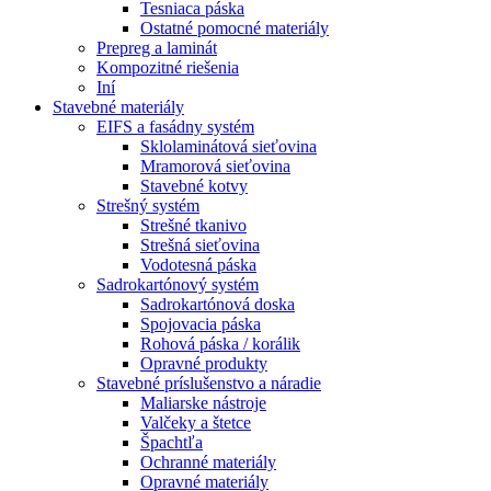
Tesniaca páska
Ostatné pomocné materiály
Prepreg a laminát
Kompozitné riešenia
Iní
Stavebné materiály
EIFS a fasádny systém
Sklolaminátová sieťovina
Mramorová sieťovina
Stavebné kotvy
Strešný systém
Strešné tkanivo
Strešná sieťovina
Vodotesná páska
Sadrokartónový systém
Sadrokartónová doska
Spojovacia páska
Rohová páska / korálik
Opravné produkty
Stavebné príslušenstvo a náradie
Maliarske nástroje
Valčeky a štetce
Špachtľa
Ochranné materiály
Opravné materiály