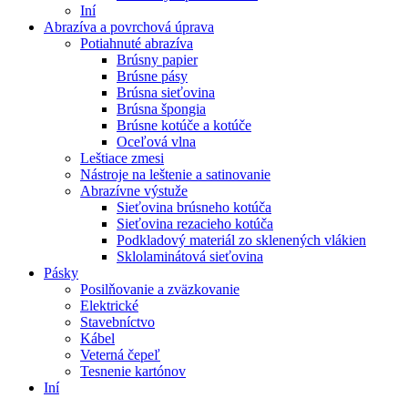
Iní
Abrazíva a povrchová úprava
Potiahnuté abrazíva
Brúsny papier
Brúsne pásy
Brúsna sieťovina
Brúsna špongia
Brúsne kotúče a kotúče
Oceľová vlna
Leštiace zmesi
Nástroje na leštenie a satinovanie
Abrazívne výstuže
Sieťovina brúsneho kotúča
Sieťovina rezacieho kotúča
Podkladový materiál zo sklenených vlákien
Sklolaminátová sieťovina
Pásky
Posilňovanie a zväzkovanie
Elektrické
Stavebníctvo
Kábel
Veterná čepeľ
Tesnenie kartónov
Iní