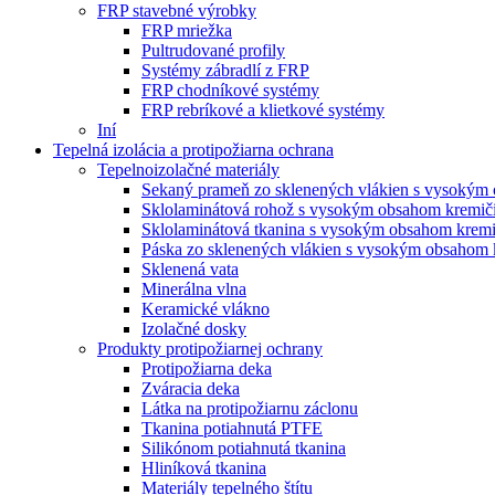
FRP stavebné výrobky
FRP mriežka
Pultrudované profily
Systémy zábradlí z FRP
FRP chodníkové systémy
FRP rebríkové a klietkové systémy
Iní
Tepelná izolácia a protipožiarna ochrana
Tepelnoizolačné materiály
Sekaný prameň zo sklenených vlákien s vysokým
Sklolaminátová rohož s vysokým obsahom kremič
Sklolaminátová tkanina s vysokým obsahom kremi
Páska zo sklenených vlákien s vysokým obsahom 
Sklenená vata
Minerálna vlna
Keramické vlákno
Izolačné dosky
Produkty protipožiarnej ochrany
Protipožiarna deka
Zváracia deka
Látka na protipožiarnu záclonu
Tkanina potiahnutá PTFE
Silikónom potiahnutá tkanina
Hliníková tkanina
Materiály tepelného štítu