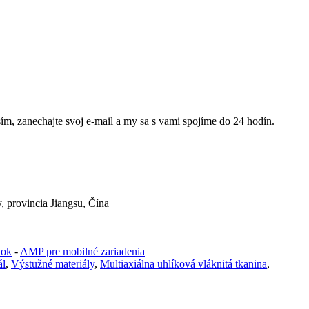
m, zanechajte svoj e-mail a my sa s vami spojíme do 24 hodín.
 provincia Jiangsu, Čína
nok
-
AMP pre mobilné zariadenia
ál
,
Výstužné materiály
,
Multiaxiálna uhlíková vláknitá tkanina
,