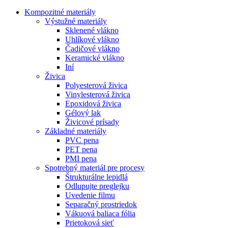
Kompozitné materiály
Výstužné materiály
Sklenené vlákno
Uhlíkové vlákno
Čadičové vlákno
Keramické vlákno
Iní
Živica
Polyesterová živica
Vinylesterová živica
Epoxidová živica
Gélový lak
Živicové prísady
Základné materiály
PVC pena
PET pena
PMI pena
Spotrebný materiál pre procesy
Štrukturálne lepidlá
Odlupujte preglejku
Uvedenie filmu
Separačný prostriedok
Vákuová baliaca fólia
Prietoková sieť