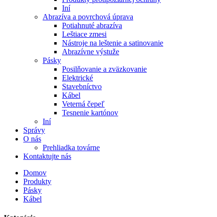
Iní
Abrazíva a povrchová úprava
Potiahnuté abrazíva
Leštiace zmesi
Nástroje na leštenie a satinovanie
Abrazívne výstuže
Pásky
Posilňovanie a zväzkovanie
Elektrické
Stavebníctvo
Kábel
Veterná čepeľ
Tesnenie kartónov
Iní
Správy
O nás
Prehliadka továrne
Kontaktujte nás
Domov
Produkty
Pásky
Kábel