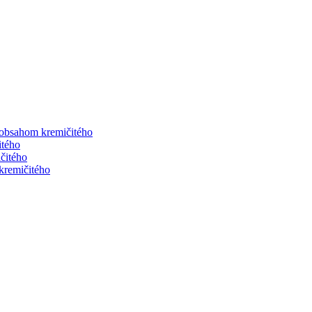
 obsahom kremičitého
itého
čitého
kremičitého