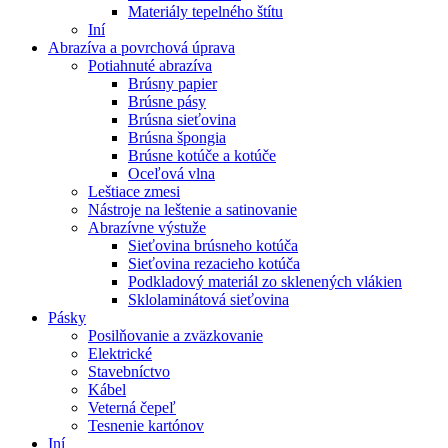
Materiály tepelného štítu
Iní
Abrazíva a povrchová úprava
Potiahnuté abrazíva
Brúsny papier
Brúsne pásy
Brúsna sieťovina
Brúsna špongia
Brúsne kotúče a kotúče
Oceľová vlna
Leštiace zmesi
Nástroje na leštenie a satinovanie
Abrazívne výstuže
Sieťovina brúsneho kotúča
Sieťovina rezacieho kotúča
Podkladový materiál zo sklenených vlákien
Sklolaminátová sieťovina
Pásky
Posilňovanie a zväzkovanie
Elektrické
Stavebníctvo
Kábel
Veterná čepeľ
Tesnenie kartónov
Iní