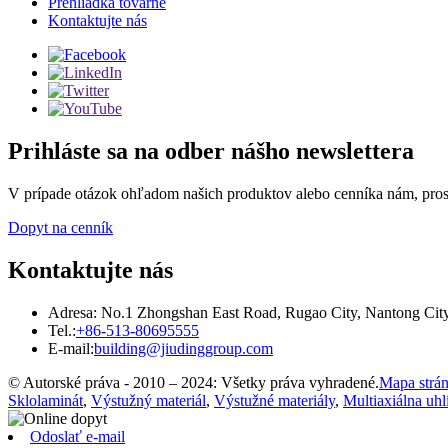
Prehliadka továrne
Kontaktujte nás
Prihláste sa na odber nášho newslettera
V prípade otázok ohľadom našich produktov alebo cenníka nám, prosí
Dopyt na cenník
Kontaktujte nás
Adresa: No.1 Zhongshan East Road, Rugao City, Nantong City,
Tel.:
+86-513-80695555
E-mail:
building@jiudinggroup.com
© Autorské práva - 2010 – 2024: Všetky práva vyhradené.
Mapa strá
Sklolaminát
,
Výstužný materiál
,
Výstužné materiály
,
Multiaxiálna uhl
Odoslať e-mail