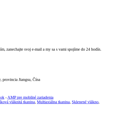
m, zanechajte svoj e-mail a my sa s vami spojíme do 24 hodín.
 provincia Jiangsu, Čína
nok
-
AMP pre mobilné zariadenia
íková vláknitá tkanina
,
Multiaxiálna tkanina
,
Sklenené vlákno
,