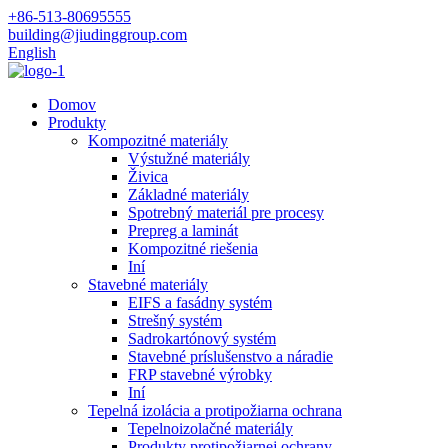
+86-513-80695555
building@jiudinggroup.com
English
Domov
Produkty
Kompozitné materiály
Výstužné materiály
Živica
Základné materiály
Spotrebný materiál pre procesy
Prepreg a laminát
Kompozitné riešenia
Iní
Stavebné materiály
EIFS a fasádny systém
Strešný systém
Sadrokartónový systém
Stavebné príslušenstvo a náradie
FRP stavebné výrobky
Iní
Tepelná izolácia a protipožiarna ochrana
Tepelnoizolačné materiály
Produkty protipožiarnej ochrany