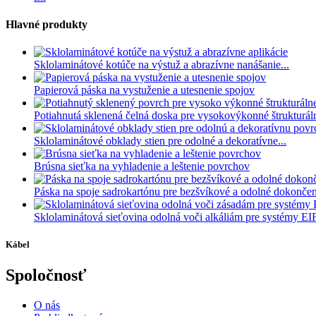
Hlavné produkty
Sklolaminátové kotúče na výstuž a abrazívne nanášanie...
Papierová páska na vystuženie a utesnenie spojov
Potiahnutá sklenená čelná doska pre vysokovýkonné štrukturáln
Sklolaminátové obklady stien pre odolné a dekoratívne...
Brúsna sieťka na vyhladenie a leštenie povrchov
Páska na spoje sadrokartónu pre bezšvíkové a odolné dokončen
Sklolaminátová sieťovina odolná voči alkáliám pre systémy EI
Kábel
Spoločnosť
O nás