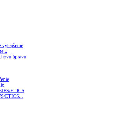
e...
ie
FS/ETICS...