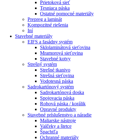
Prietoková sieť
Tesniaca páska
Ostatné pomocné materiály
Prepreg a laminát
Kompozitné riešenia
Iní
Stavebné materiály
EIFS a fasádny systém
Sklolaminátová sieťovina
Mramorová sieťovina
Stavebné kotvy
Strešný systém
Strešné tkanivo
Strešná sieťovina
Vodotesná páska
Sadrokartónový systém
Sadrokartónová doska
Spojovacia páska
Rohová páska / korálik
Opravné produkty
Stavebné príslušenstvo a náradie
Maliarske nástroje
Valčeky a štetce
Špachtľa
Ochranné materiály