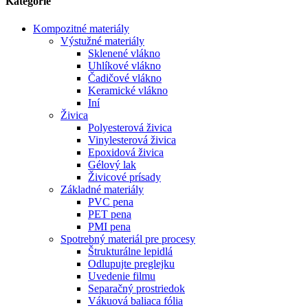
Kategórie
Kompozitné materiály
Výstužné materiály
Sklenené vlákno
Uhlíkové vlákno
Čadičové vlákno
Keramické vlákno
Iní
Živica
Polyesterová živica
Vinylesterová živica
Epoxidová živica
Gélový lak
Živicové prísady
Základné materiály
PVC pena
PET pena
PMI pena
Spotrebný materiál pre procesy
Štrukturálne lepidlá
Odlupujte preglejku
Uvedenie filmu
Separačný prostriedok
Vákuová baliaca fólia