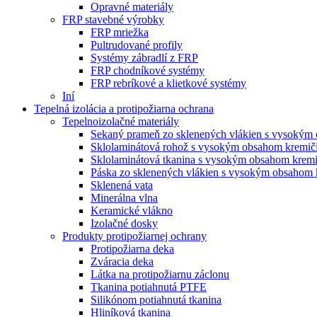
Opravné materiály
FRP stavebné výrobky
FRP mriežka
Pultrudované profily
Systémy zábradlí z FRP
FRP chodníkové systémy
FRP rebríkové a klietkové systémy
Iní
Tepelná izolácia a protipožiarna ochrana
Tepelnoizolačné materiály
Sekaný prameň zo sklenených vlákien s vysokým
Sklolaminátová rohož s vysokým obsahom kremič
Sklolaminátová tkanina s vysokým obsahom kremi
Páska zo sklenených vlákien s vysokým obsahom 
Sklenená vata
Minerálna vlna
Keramické vlákno
Izolačné dosky
Produkty protipožiarnej ochrany
Protipožiarna deka
Zváracia deka
Látka na protipožiarnu záclonu
Tkanina potiahnutá PTFE
Silikónom potiahnutá tkanina
Hliníková tkanina