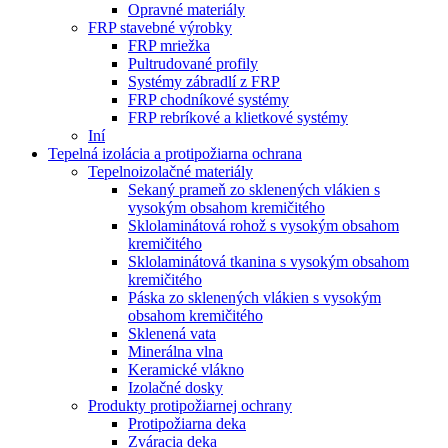
Opravné materiály
FRP stavebné výrobky
FRP mriežka
Pultrudované profily
Systémy zábradlí z FRP
FRP chodníkové systémy
FRP rebríkové a klietkové systémy
Iní
Tepelná izolácia a protipožiarna ochrana
Tepelnoizolačné materiály
Sekaný prameň zo sklenených vlákien s
vysokým obsahom kremičitého
Sklolaminátová rohož s vysokým obsahom
kremičitého
Sklolaminátová tkanina s vysokým obsahom
kremičitého
Páska zo sklenených vlákien s vysokým
obsahom kremičitého
Sklenená vata
Minerálna vlna
Keramické vlákno
Izolačné dosky
Produkty protipožiarnej ochrany
Protipožiarna deka
Zváracia deka