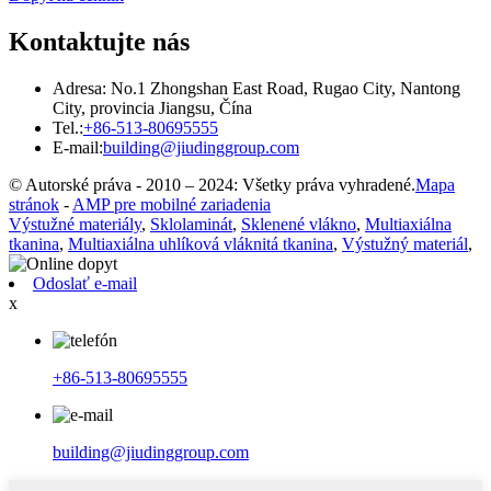
Kontaktujte nás
Adresa: No.1 Zhongshan East Road, Rugao City, Nantong
City, provincia Jiangsu, Čína
Tel.:
+86-513-80695555
E-mail:
building@jiudinggroup.com
© Autorské práva - 2010 – 2024: Všetky práva vyhradené.
Mapa
stránok
-
AMP pre mobilné zariadenia
Výstužné materiály
,
Sklolaminát
,
Sklenené vlákno
,
Multiaxiálna
tkanina
,
Multiaxiálna uhlíková vláknitá tkanina
,
Výstužný materiál
,
Odoslať e-mail
x
+86-513-80695555
building@jiudinggroup.com