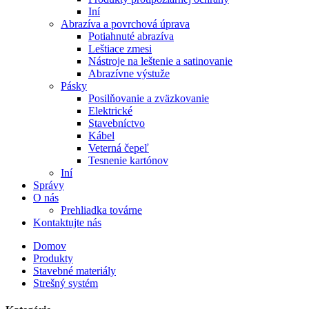
Iní
Abrazíva a povrchová úprava
Potiahnuté abrazíva
Leštiace zmesi
Nástroje na leštenie a satinovanie
Abrazívne výstuže
Pásky
Posilňovanie a zväzkovanie
Elektrické
Stavebníctvo
Kábel
Veterná čepeľ
Tesnenie kartónov
Iní
Správy
O nás
Prehliadka továrne
Kontaktujte nás
Domov
Produkty
Stavebné materiály
Strešný systém