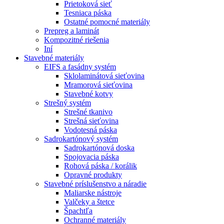
Prietoková sieť
Tesniaca páska
Ostatné pomocné materiály
Prepreg a laminát
Kompozitné riešenia
Iní
Stavebné materiály
EIFS a fasádny systém
Sklolaminátová sieťovina
Mramorová sieťovina
Stavebné kotvy
Strešný systém
Strešné tkanivo
Strešná sieťovina
Vodotesná páska
Sadrokartónový systém
Sadrokartónová doska
Spojovacia páska
Rohová páska / korálik
Opravné produkty
Stavebné príslušenstvo a náradie
Maliarske nástroje
Valčeky a štetce
Špachtľa
Ochranné materiály