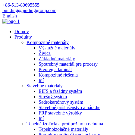
+86-513-80695555
building@jiudinggroup.com
English
Domov
Produkty
Kompozitné materiály
Výstužné materiály
Živica
Základné materiály
Spotrebný materiál pre procesy
Prepreg a laminát
Kompozitné riešenia
Iní
Stavebné materiály
EIFS a fasádny systém
Strešný systém
Sadrokartónový systém
Stavebné príslušenstvo a náradie
FRP stavebné výrobky
Iní
Tepelná izolácia a protipožiarna ochrana
Tepelnoizolačné materiály
Produkty protipožiarnej ochrany