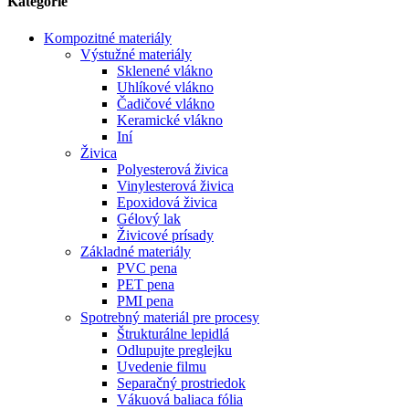
Kategórie
Kompozitné materiály
Výstužné materiály
Sklenené vlákno
Uhlíkové vlákno
Čadičové vlákno
Keramické vlákno
Iní
Živica
Polyesterová živica
Vinylesterová živica
Epoxidová živica
Gélový lak
Živicové prísady
Základné materiály
PVC pena
PET pena
PMI pena
Spotrebný materiál pre procesy
Štrukturálne lepidlá
Odlupujte preglejku
Uvedenie filmu
Separačný prostriedok
Vákuová baliaca fólia