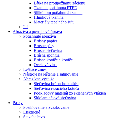
Látka na protipožiarnu záclonu
Tkanina potiahnutá PTFE
Silikónom potiahnutá tkanina
Hliníková tkanina
Materiály tepelného štítu
Iní
Abrazíva a povrchová úprava
Potiahnuté abrazíva
Brúsny papier
Brúsne pásy
Brúsna sieťovina
Brúsna špongia
Brúsne kotúče a kotúče
Oceľová vlna
Leštiace zmesi
Nástroje na leštenie a satinovanie
Abrazívne výstuže
Sieťovina brúsneho kotúča
Sieťovina rezacieho kotúča
Podkladový materiál zo sklenených vlákien
Sklolaminátová sieťovina
Pásky
Posilňovanie a zväzkovanie
Elektrické
Stavebníctvo